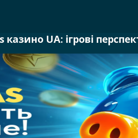
s казино UA: ігрові перспе