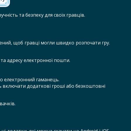
чність та безпеку для своїх гравців.
щений, щоб гравці могли швидко розпочати гру.
р та адресу електронної пошти.
бо електронний гаманець.
ь включати додаткові гроші або безкоштовні
вачків.