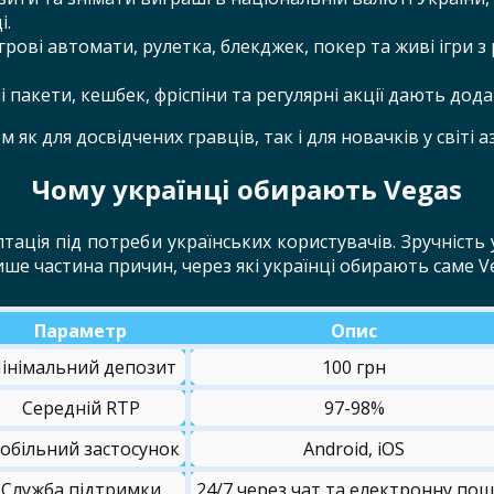
і.
ігрові автомати, рулетка, блекджек, покер та живі ігри
і пакети, кешбек, фріспіни та регулярні акції дають дод
як для досвідчених гравців, так і для новачків у світі а
Чому українці обирають Vegas
ація під потреби українських користувачів. Зручність 
е частина причин, через які українці обирають саме V
Параметр
Опис
інімальний депозит
100 грн
Середній RTP
97-98%
обільний застосунок
Android, iOS
Служба підтримки
24/7 через чат та електронну пош