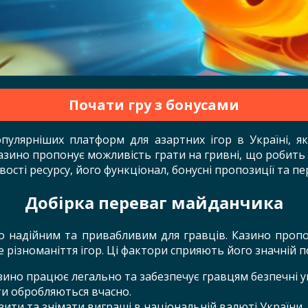
Почати гру з бонусами
улярніших платформ для азартних ігор в Україні, як
Казино пропонує можливість грати на гривні, що робить
ості ресурсу, його функціонал, бонусні пропозиції та пе
Добірка переваг майданчика
го надійним та привабливим для гравців. Казино пропо
 різноманіття ігор. Ці фактори сприяють його значній п
ино працює легально та забезпечує гравцям безпечні умо
ти обробляються вчасно.
ити та знімати виграші в національній валюті України, 