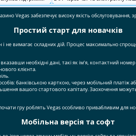
зино Vegas забезпечує високу якість обслуговування, зру
Простий старт для новачків
н і не вимагає складних дій. Процес максимально спро
вказавши необхідні дані, такі як ім'я, контактний номе
нового клієнта.
іль.
особів: банківською карткою, через мобільний платіж а
льшення вашого стартового капіталу. Заохочення можут
почати гру роблять Vegas особливо привабливим для но
Мобільна версія та софт